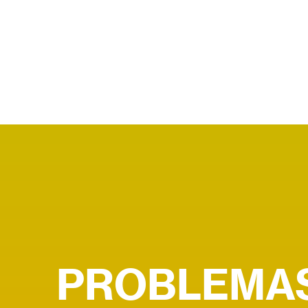
PROBLEMAS