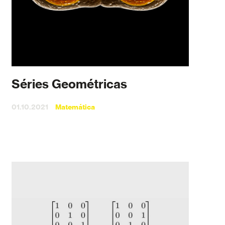
Séries Geométricas
01.10.2021
Matemática