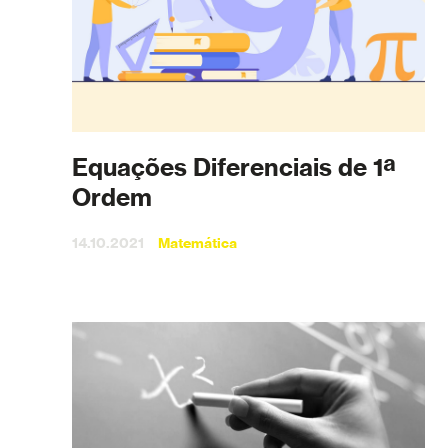
Equações Diferenciais de 1ª
Ordem
14.10.2021
Matemática