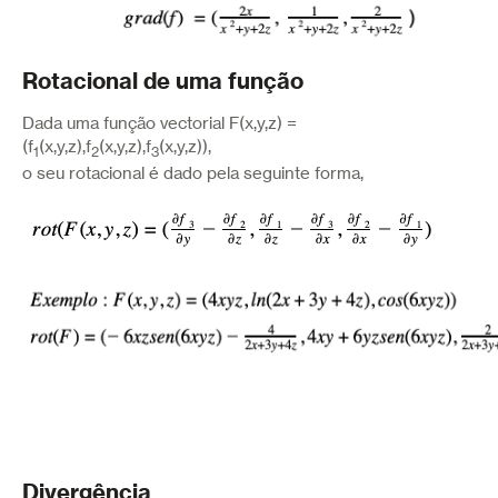
Rotacional de uma função
Dada uma função vectorial F(x,y,z) =
(f
(x,y,z),f
(x,y,z),f
(x,y,z)),
1
2
3
o seu rotacional é dado pela seguinte forma,
Divergência