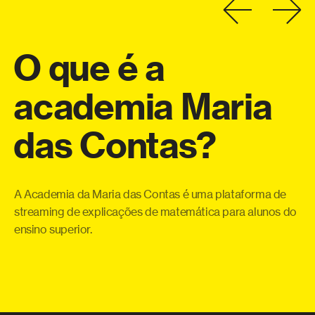
O
que
é
a
academia
Maria
a
das
Contas?
eo
Co
o
te
a
qu
A Academia da Maria das Contas é uma plataforma de
ue
pe
streaming de explicações de matemática para alunos do
 e
ensino superior.