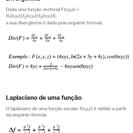
Dada uma função vectorial F(x,y,z) =
(f
(x,y,z),f
(x,y,z),f
(x,y,z)),
1
2
3
a sua divergência é dada pela seguinte fórmula
Laplaciano de uma função
O laplaciano de uma função escalar f(x,y,z) é obtido a partir
da seguinte fórmula