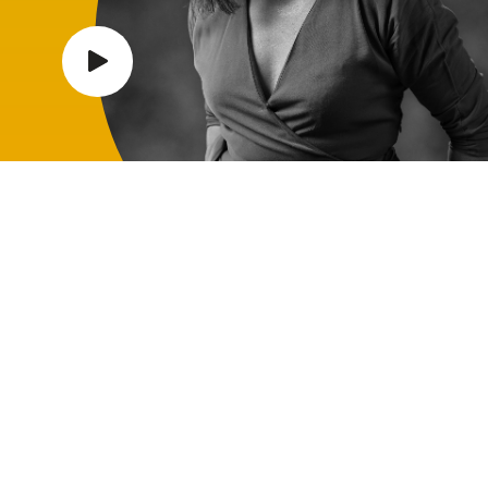
“O meu nome é Pedro e estou
atualmente no 2º ano do curso de
Gestão na Universidade de Évora. Há
mais de um ano que estou na