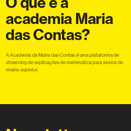
O
que
é
a
academia
Maria
a
das
Contas?
eo
Co
o
te
a
qu
A Academia da Maria das Contas é uma plataforma de
ue
pe
streaming de explicações de matemática para alunos do
 e
ensino superior.