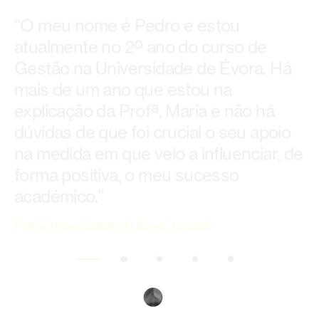
explicação da Profª. Maria e não há
dúvidas de que foi crucial o seu apoio
na medida em que veio a influenciar, de
forma positiva, o meu sucesso
académico.”
Pedro, Universidade de Évora, Gestão