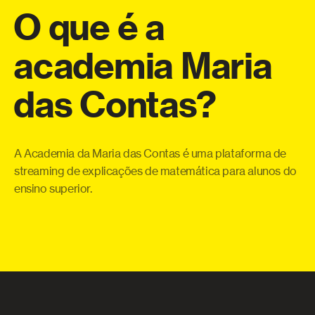
O
que
é
a
academia
Maria
a
das
Contas?
eo
Co
o
te
a
qu
A Academia da Maria das Contas é uma plataforma de
ue
pe
streaming de explicações de matemática para alunos do
 e
ensino superior.