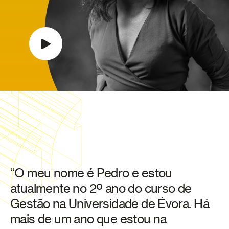
o
“O meu nome é Pedro e estou
"
atualmente no 2º ano do curso de
c
as
Gestão na Universidade de Évora. Há
ma
mais de um ano que estou na
e