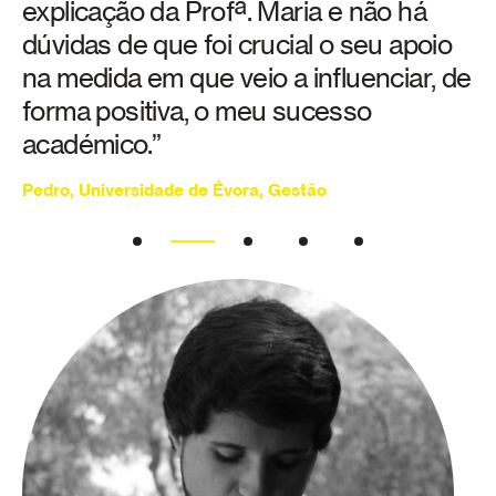
explicação da Profª. Maria e não há
m
dúvidas de que foi crucial o seu apoio
d
m
na medida em que veio a influenciar, de
t
forma positiva, o meu sucesso
e
académico.”
a
Pedro, Universidade de Évora, Gestão
Pe