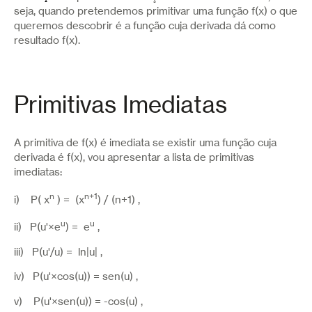
seja, quando pretendemos primitivar uma função f(x) o que
queremos descobrir é a função cuja derivada dá como
resultado f(x).
Primitivas Imediatas
A primitiva de f(x) é imediata se existir uma função cuja
derivada é f(x), vou apresentar a lista de primitivas
imediatas:
n
n+1
i) P( x
) = (x
) / (n+1) ,
u
u
ii) P(u'×e
) = e
,
iii) P(u'/u) = ln|u| ,
iv) P(u'×cos(u)) = sen(u) ,
v) P(u'×sen(u)) = -cos(u) ,