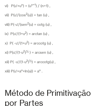
n
n+1
vi) P(u'×u
) = (u
) / (n+1) ,
2
vii) P(u'/(cos
(u)) = tan (u) ,
2
viii) P(-u'/(sen
(u) = cotg (u) ,
2
ix) P(u'/(1+u
) = arctan (u) ,
2
x) P( -u'/(1+u
) = arccotg (u) ,
2
½
xi) P(u'/(1-u
)
) = arcsen (u) ,
2
½
xii) P( -u'/(1-u
)
) = arccotg(u) ,
u
u
xiii) P(u'×a
×ln(a)) = a
.
Método de Primitivação
por Partes