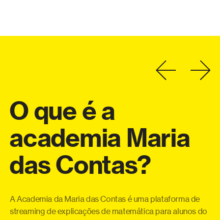
O
que
é
a
academia
Maria
a
das
Contas?
eo
Co
o
te
a
qu
A Academia da Maria das Contas é uma plataforma de
ue
pe
streaming de explicações de matemática para alunos do