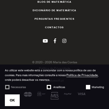
BLOG DE MATEMÁTICA
DICIONÁRIO DE MATEMÁTICA
PERGUNTAS FREQUENTES
CONTACTOS
© 2020 - 2026 Maria das Contas
Política de Privacidade
Ao utilizar este website está a concondar com a nossa política de uso de
Termos e Condições
Política de Privacidade
cookies. Para mais informações consulte a nossa
,
onde poderá desactivar os mesmos.
By
bluesoft.pt
Necessárias
Analíticas
Marketing
OK