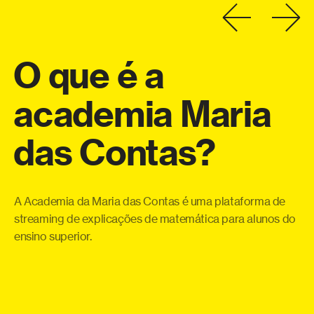
O
que
é
a
academia
Maria
a
das
Contas?
eo
Co
o
te
a
qu
A Academia da Maria das Contas é uma plataforma de
ue
pe
streaming de explicações de matemática para alunos do
 e
ensino superior.