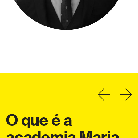
O
que
é
a
academia
Maria
a