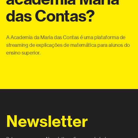
das
Contas?
eo
Co
o
te
a
qu
A Academia da Maria das Contas é uma plataforma de
ue
pe
streaming de explicações de matemática para alunos do
 e
ensino superior.
Newsletter