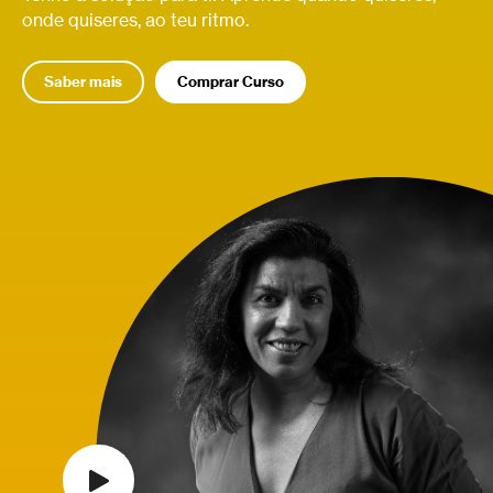
onde quiseres, ao teu ritmo.
Saber mais
Comprar Curso
Relacionados
Função