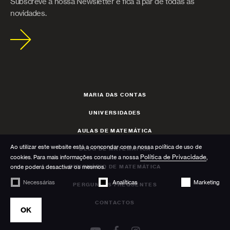
Subscreve a nossa Newsletter e fica a par de todas as
novidades.
MARIA DAS CONTAS
UNIVERSIDADES
AULAS DE MATEMÁTICA
Ao utilizar este website está a concondar com a nossa política de uso de
BLOG DE MATEMÁTICA
Política de Privacidade
cookies. Para mais informações consulte a nossa
,
DICIONÁRIO DE MATEMÁTICA
onde poderá desactivar os mesmos.
Necessárias
Analíticas
Marketing
PERGUNTAS FREQUENTES
CONTACTOS
OK