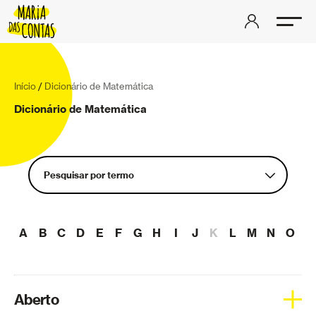
Início
/
Dicionário de Matemática
Dicionário de Matemática
Pesquisar por termo
Aberto
A
B
C
D
E
F
G
H
I
J
K
L
M
N
O
P
Aceleração
Aderência
Álgebra linear
Aberto
Análise complexa