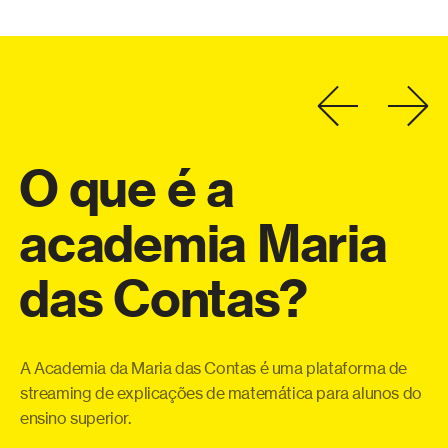
O
que
é
a
academia
Maria
a
das
Contas?
eo
Co
o
te
a
qu
A Academia da Maria das Contas é uma plataforma de
ue
pe
streaming de explicações de matemática para alunos do
 e
ensino superior.