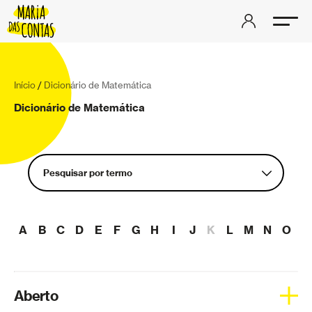
Início
/
Dicionário de Matemática
Dicionário de Matemática
Pesquisar por termo
Aberto
A
B
C
D
E
F
G
H
I
J
K
L
M
N
O
P
Aceleração
Aderência
Álgebra linear
Aberto
Análise complexa