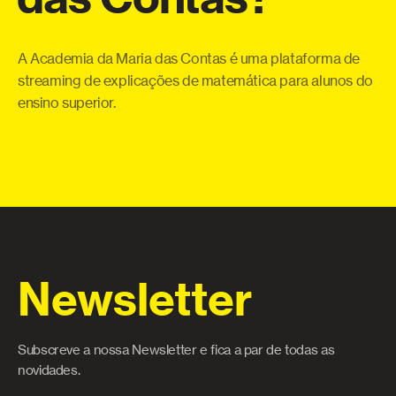
eo
Co
o
te
a
qu
A Academia da Maria das Contas é uma plataforma de
ue
pe
streaming de explicações de matemática para alunos do
 e
ensino superior.
Newsletter
Subscreve a nossa Newsletter e fica a par de todas as
novidades.