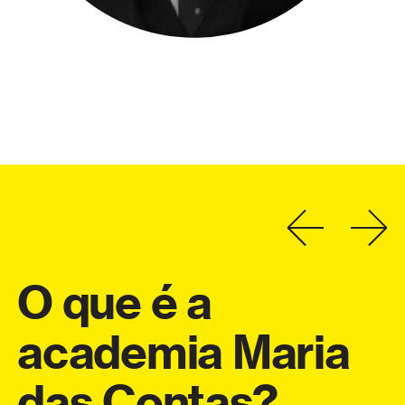
O
que
é
a
academia
Maria
a
das
Contas?