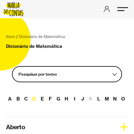
Início
/
Dicionário de Matemática
Dicionário de Matemática
Pesquisar por termo
Aberto
A
B
C
D
E
F
G
H
I
J
K
L
M
N
O
P
Aceleração
Aderência
Álgebra linear
Aberto
Análise complexa