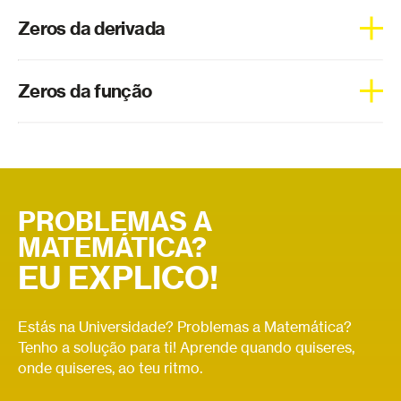
Weierstrass foi um matemático alemão do século
Zeros da derivada
XIX, entre outros feitos criou o teorema dos extremos.
Os zeros da derivada são utilizados para encontrar os
Zeros da função
pontos críticos de uma função.
Os zeros de uma função correspondem aos valores onde
a função toca no eixo das abcissas.
PROBLEMAS A
MATEMÁTICA?
EU EXPLICO!
Estás na Universidade? Problemas a Matemática?
Tenho a solução para ti! Aprende quando quiseres,
onde quiseres, ao teu ritmo.