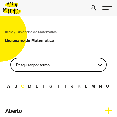
Início
/
Dicionário de Matemática
Dicionário de Matemática
Pesquisar por termo
Aberto
A
B
C
D
E
F
G
H
I
J
K
L
M
N
O
P
Aceleração
Aderência
Álgebra linear
Aberto
Análise complexa