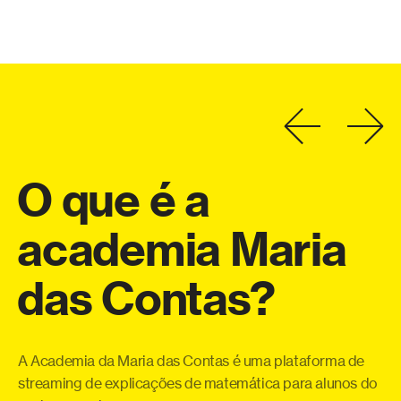
O
que
é
a
academia
Maria
a
das
Contas?
eo
Co
o
te
a
qu
A Academia da Maria das Contas é uma plataforma de
ue
pe
streaming de explicações de matemática para alunos do