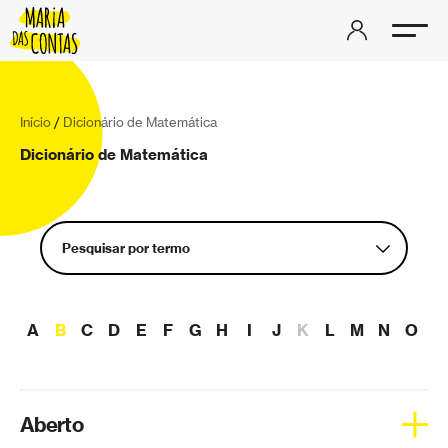
Início
/
Dicionário de Matemática
Dicionário de Matemática
Pesquisar por termo
Aberto
A
B
C
D
E
F
G
H
I
J
K
L
M
N
O
P
Aceleração
Aderência
Álgebra linear
Aberto
Análise complexa