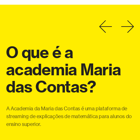
O
que
é
a
academia
Maria
a
das
Contas?
eo
Co
o
te
a
qu
A Academia da Maria das Contas é uma plataforma de
ue
pe
streaming de explicações de matemática para alunos do
 e
ensino superior.