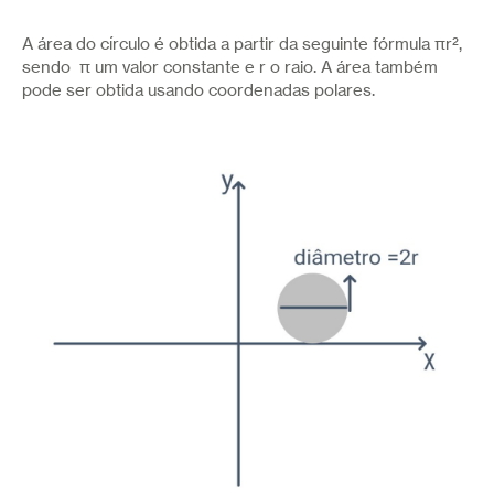
Continuidade
A área do círculo é obtida a partir da seguinte fórmula πr²,
Continuidade num ponto
sendo π um valor constante e r o raio. A área também
Contradomínio de uma função
pode ser obtida usando coordenadas polares.
Convergência de um integral
Convergência de uma série
Convergência de uma sucessão
Coordenadas Cilíndricas
Coordenadas Esféricas
Coordenadas Polares
Correlação de Pearson
Curva de Nível
Declive negativo
Declive positivo
Derivada