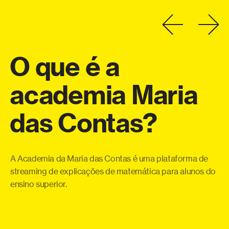
O
que
é
a
academia
Maria
a
das
Contas?
eo
Co
o
te
a
qu
A Academia da Maria das Contas é uma plataforma de
ue
pe
streaming de explicações de matemática para alunos do
 e
ensino superior.