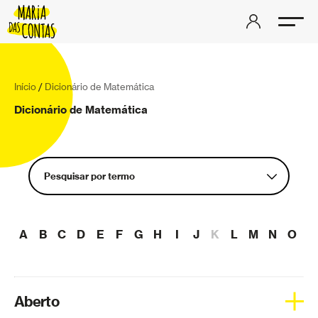
Início
/
Dicionário de Matemática
Dicionário de Matemática
Pesquisar por termo
Aberto
A
B
C
D
E
F
G
H
I
J
K
L
M
N
O
P
Aceleração
Aderência
Álgebra linear
Aberto
Análise complexa