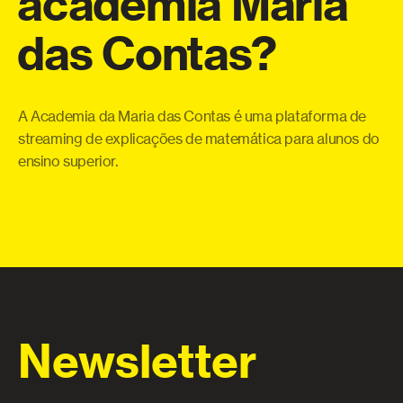
academia
Maria
a
das
Contas?
eo
Co
o
te
a
qu
A Academia da Maria das Contas é uma plataforma de
ue
pe
streaming de explicações de matemática para alunos do
 e
ensino superior.
Newsletter