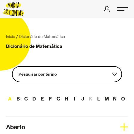
Início
/
Dicionário de Matemática
Dicionário de Matemática
Pesquisar por termo
Aberto
A
B
C
D
E
F
G
H
I
J
K
L
M
N
O
P
Aceleração
Aderência
Álgebra linear
Aberto
Análise complexa